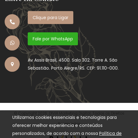
Clique para Ligar
Fale por WhatsApp
Av Assis Brasil, 4500. Sala 302. Torre A. São
Sebastião. Porto Alegre/RS. CEP: 91.110-000.
© Copyright 2026. DIVIA Marketing Digital. Todos os Direitos
Utilizamos cookies essenciais e tecnologias para
Reservados
oferecer melhor experiência e conteúdos
personalizados, de acordo com a nossa
Política de