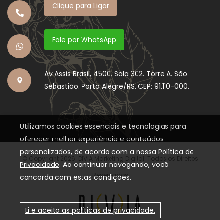
Clique para Ligar
Fale por WhatsApp
Av Assis Brasil, 4500. Sala 302. Torre A. São
Sebastião. Porto Alegre/RS. CEP: 91.110-000.
Utilizamos cookies essenciais e tecnologias para
oferecer melhor experiência e conteúdos
personalizados, de acordo com a nossa
Política de
© Copyright 2026. DIVIA Marketing Digital. Todos os Direitos
Privacidade
. Ao continuar navegando, você
Reservados
concorda com estas condições.
Li e aceito as políticas de privacidade.