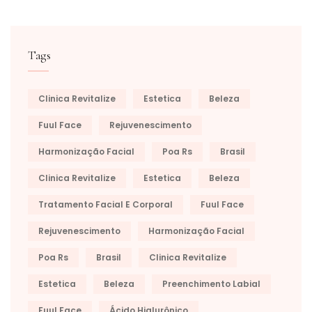
Tags
Clinica Revitalize
Estetica
Beleza
Fuul Face
Rejuvenescimento
Harmonização Facial
Poa Rs
Brasil
Clinica Revitalize
Estetica
Beleza
Tratamento Facial E Corporal
Fuul Face
Rejuvenescimento
Harmonização Facial
Poa Rs
Brasil
Clinica Revitalize
Estetica
Beleza
Preenchimento Labial
Fuul Face
Ácido Hialurônico