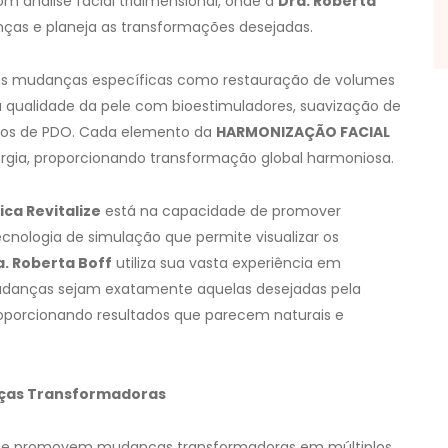
om análise facial tridimensional, onde a
Dra. Roberta
as e planeja as transformações desejadas.
adas mudanças específicas como restauração de volumes
 qualidade da pele com bioestimuladores, suavização de
 fios de PDO. Cada elemento da
HARMONIZAÇÃO FACIAL
rgia, proporcionando transformação global harmoniosa.
ica Revitalize
está na capacidade de promover
tecnologia de simulação que permite visualizar os
a. Roberta Boff
utiliza sua vasta experiência em
udanças sejam exatamente aquelas desejadas pela
roporcionando resultados que parecem naturais e
nças Transformadoras
que promovem mudanças transformadoras em múltiplos