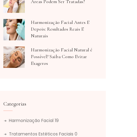
Áreas Podem Ser Tratadas?
Harmonização Facial Antes E
Depois: Resultados Reais E
Naturais
Harmonização Facial Natural é
Possível? Saiba Como Evitar
Exageros
Categorias
Harmonização Facial
19
Tratamentos Estéticos Faciais
0