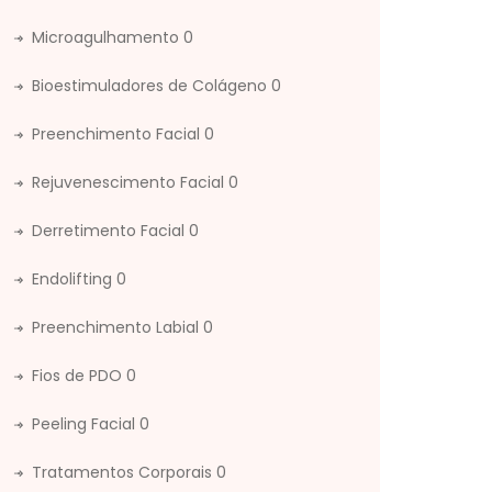
Microagulhamento
0
Bioestimuladores de Colágeno
0
Preenchimento Facial
0
Rejuvenescimento Facial
0
Derretimento Facial
0
Endolifting
0
Preenchimento Labial
0
Fios de PDO
0
Peeling Facial
0
Tratamentos Corporais
0