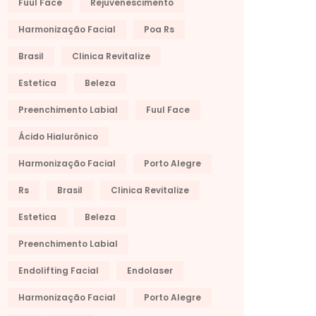
Fuul Face
Rejuvenescimento
Harmonização Facial
Poa Rs
Brasil
Clinica Revitalize
Estetica
Beleza
Preenchimento Labial
Fuul Face
Ácido Hialurônico
Harmonização Facial
Porto Alegre
Rs
Brasil
Clinica Revitalize
Estetica
Beleza
Preenchimento Labial
Endolifting Facial
Endolaser
Harmonização Facial
Porto Alegre