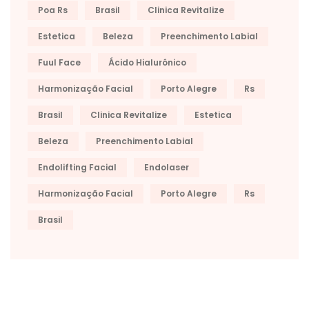
Poa Rs
Brasil
Clinica Revitalize
Estetica
Beleza
Preenchimento Labial
Fuul Face
Ácido Hialurônico
Harmonização Facial
Porto Alegre
Rs
Brasil
Clinica Revitalize
Estetica
Beleza
Preenchimento Labial
Endolifting Facial
Endolaser
Harmonização Facial
Porto Alegre
Rs
Brasil