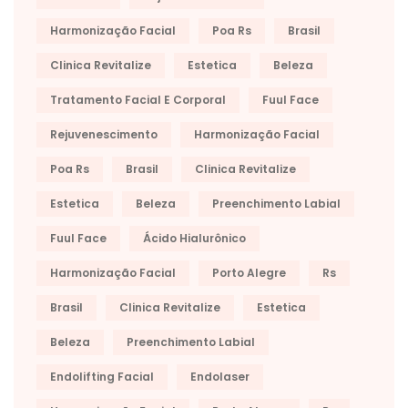
Harmonização Facial
Poa Rs
Brasil
Clinica Revitalize
Estetica
Beleza
Tratamento Facial E Corporal
Fuul Face
Rejuvenescimento
Harmonização Facial
Poa Rs
Brasil
Clinica Revitalize
Estetica
Beleza
Preenchimento Labial
Fuul Face
Ácido Hialurônico
Harmonização Facial
Porto Alegre
Rs
Brasil
Clinica Revitalize
Estetica
Beleza
Preenchimento Labial
Endolifting Facial
Endolaser