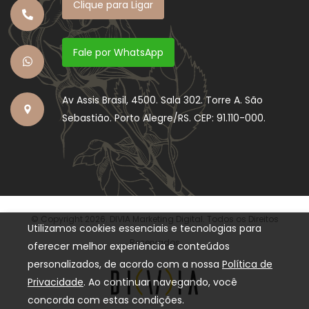
Clique para Ligar
Fale por WhatsApp
Av Assis Brasil, 4500. Sala 302. Torre A. São
Sebastião. Porto Alegre/RS. CEP: 91.110-000.
© Copyright 2026. DIVIA Marketing Digital. Todos os Direitos
Utilizamos cookies essenciais e tecnologias para
Reservados
oferecer melhor experiência e conteúdos
personalizados, de acordo com a nossa
Política de
Privacidade
. Ao continuar navegando, você
concorda com estas condições.