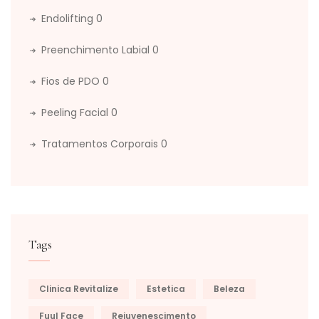
Endolifting
0
Preenchimento Labial
0
Fios de PDO
0
Peeling Facial
0
Tratamentos Corporais
0
Tags
Clinica Revitalize
Estetica
Beleza
Fuul Face
Rejuvenescimento