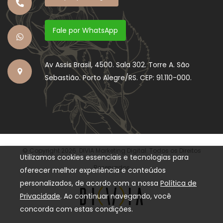
Fale por WhatsApp
Av Assis Brasil, 4500. Sala 302. Torre A. São
Sebastião. Porto Alegre/RS. CEP: 91.110-000.
© Copyright 2026. DIVIA Marketing Digital. Todos os Direitos
Utilizamos cookies essenciais e tecnologias para
Reservados
oferecer melhor experiência e conteúdos
personalizados, de acordo com a nossa
Política de
Privacidade
. Ao continuar navegando, você
concorda com estas condições.